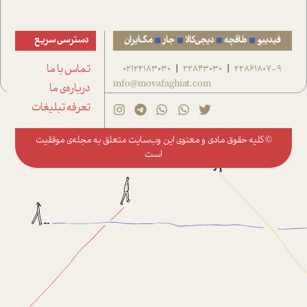
فیدیبو
طاقچه
دیجی‌کالا
جار
مگ‌ایران
دسترسی سریع
22861807-9
22843030
02122183030
تماس با ما
|
|
info@movafaghiat.com
درباره‌ی ما
تعرفه تبلیغات
© کلیه حقوق مادی و معنوی این وب‌سایت متعلق به
مجله‌ی موفقیت
است