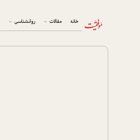
خانه
مقالات
روانشناسی
م
آخرین مقالات
تست روان‌شناسی
مهمان خانه
کوکولوژی
پرونده ویژه
زندگی
نوجوان
کار
پلاس