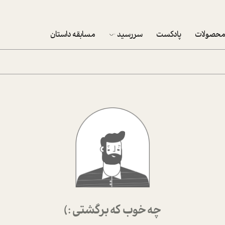
حصولات
پادکست
سررسید
مسابقه داستان
سررسید 1403
سفارش شرکتی سررسید 1403
پکيج نوروزي موفقيت
تقویم رومیزی
تقویم دیواری
چه خوب که برگشتی :)