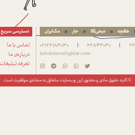
طاقچه
دیجی‌کالا
جار
مگ‌ایران
دسترسی سریع
22
22843030
02122183030
تماس با ما
|
|
info@movafaghiat.com
درباره‌ی ما
تعرفه تبلیغات
© کلیه حقوق مادی و معنوی این وب‌سایت متعلق به
مجله‌ی موفقیت
است