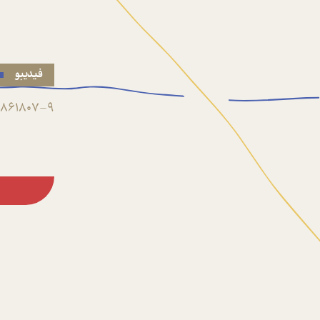
فیدیبو
861807-9