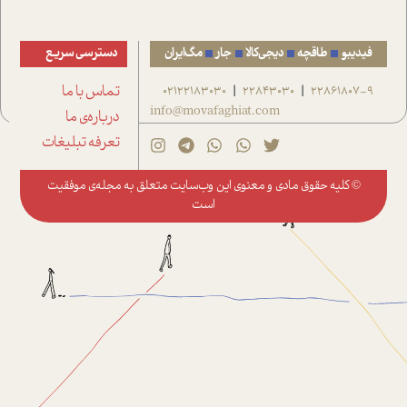
فیدیبو
طاقچه
دیجی‌کالا
جار
مگ‌ایران
دسترسی سریع
22861807-9
22843030
02122183030
تماس با ما
|
|
info@movafaghiat.com
درباره‌ی ما
تعرفه تبلیغات
© کلیه حقوق مادی و معنوی این وب‌سایت متعلق به
مجله‌ی موفقیت
است