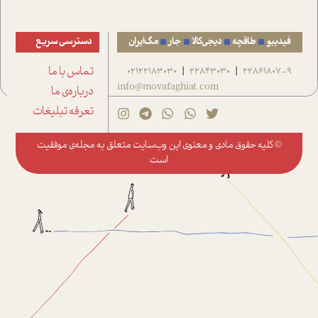
فیدیبو
طاقچه
دیجی‌کالا
جار
مگ‌ایران
دسترسی سریع
22861807-9
22843030
02122183030
تماس با ما
|
|
info@movafaghiat.com
درباره‌ی ما
تعرفه تبلیغات
© کلیه حقوق مادی و معنوی این وب‌سایت متعلق به
مجله‌ی موفقیت
است