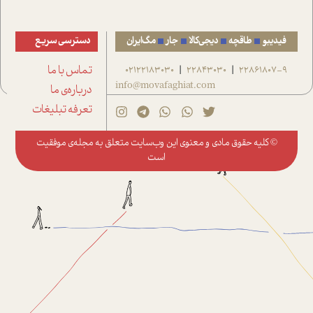
فیدیبو
طاقچه
دیجی‌کالا
جار
مگ‌ایران
دسترسی سریع
22861807-9
22843030
02122183030
تماس با ما
|
|
info@movafaghiat.com
درباره‌ی ما
تعرفه تبلیغات
© کلیه حقوق مادی و معنوی این وب‌سایت متعلق به
مجله‌ی موفقیت
است