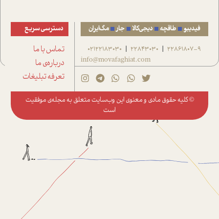
فیدیبو
طاقچه
دیجی‌کالا
جار
مگ‌ایران
دسترسی سریع
22861807-9
22843030
02122183030
تماس با ما
|
|
info@movafaghiat.com
درباره‌ی ما
تعرفه تبلیغات
© کلیه حقوق مادی و معنوی این وب‌سایت متعلق به
مجله‌ی موفقیت
است