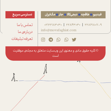
فیدیبو
طاقچه
دیجی‌کالا
جار
مگ‌ایران
دسترسی سریع
22861807-9
22843030
02122183030
تماس با ما
|
|
info@movafaghiat.com
درباره‌ی ما
تعرفه تبلیغات
© کلیه حقوق مادی و معنوی این وب‌سایت متعلق به
مجله‌ی موفقیت
است