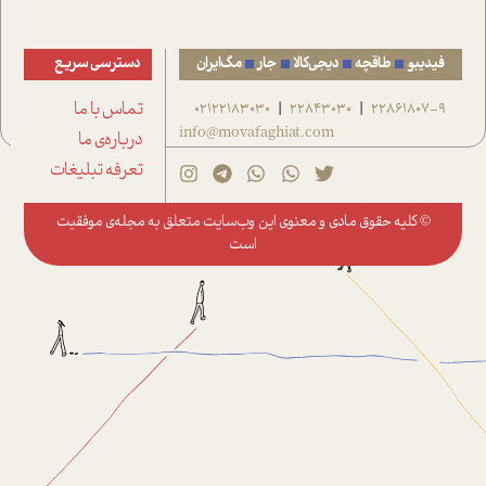
فیدیبو
طاقچه
دیجی‌کالا
جار
مگ‌ایران
دسترسی سریع
22861807-9
22843030
02122183030
تماس با ما
|
|
info@movafaghiat.com
درباره‌ی ما
تعرفه تبلیغات
© کلیه حقوق مادی و معنوی این وب‌سایت متعلق به
مجله‌ی موفقیت
است