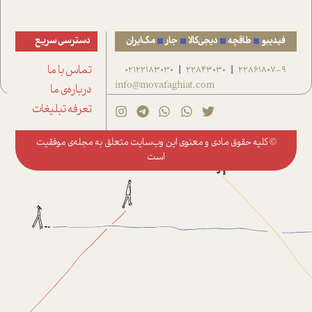
فیدیبو
طاقچه
دیجی‌کالا
جار
مگ‌ایران
دسترسی سریع
22861807-9
22843030
02122183030
تماس با ما
|
|
info@movafaghiat.com
درباره‌ی ما
تعرفه تبلیغات
© کلیه حقوق مادی و معنوی این وب‌سایت متعلق به
مجله‌ی موفقیت
است