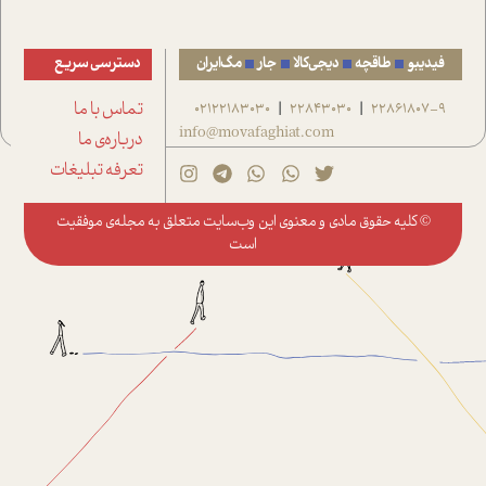
فیدیبو
طاقچه
دیجی‌کالا
جار
مگ‌ایران
دسترسی سریع
22861807-9
22843030
02122183030
تماس با ما
|
|
info@movafaghiat.com
درباره‌ی ما
تعرفه تبلیغات
© کلیه حقوق مادی و معنوی این وب‌سایت متعلق به
مجله‌ی موفقیت
است