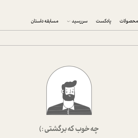
حصولات
پادکست
سررسید
مسابقه داستان
سررسید 1403
سفارش شرکتی سررسید 1403
پکيج نوروزي موفقيت
تقویم رومیزی
تقویم دیواری
چه خوب که برگشتی :)