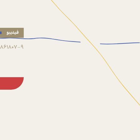
فیدیبو
861807-9