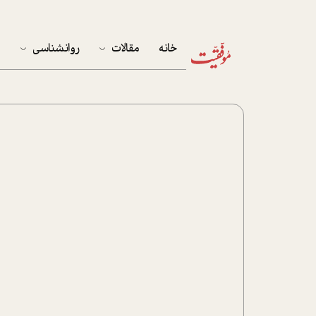
خانه
مقالات
روانشناسی
م
آخرین مقالات
تست روان‌شناسی
مهمان خانه
کوکولوژی
پرونده ویژه
زندگی
نوجوان
کار
پلاس