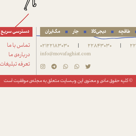
طاقچه
دیجی‌کالا
جار
مگ‌ایران
دسترسی سریع
22
22843030
02122183030
تماس با ما
|
|
info@movafaghiat.com
درباره‌ی ما
تعرفه تبلیغات
© کلیه حقوق مادی و معنوی این وب‌سایت متعلق به
مجله‌ی موفقیت
است