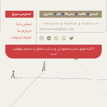
فیدیبو
طاقچه
دیجی‌کالا
جار
مگ‌ایران
دسترسی سریع
22861807-9
22843030
02122183030
تماس با ما
|
|
info@movafaghiat.com
درباره‌ی ما
تعرفه تبلیغات
© کلیه حقوق مادی و معنوی این وب‌سایت متعلق به
مجله‌ی موفقیت
است