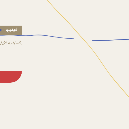
فیدیبو
861807-9