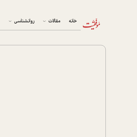
خانه
مقالات
روانشناسی
م
آخرین مقالات
تست روان‌شناسی
مهمان خانه
کوکولوژی
پرونده ویژه
زندگی
نوجوان
کار
پلاس