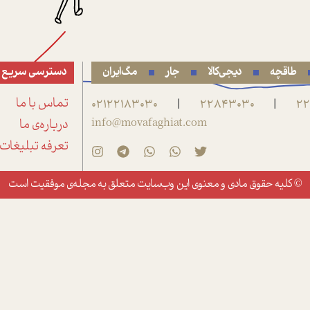
طاقچه
دیجی‌کالا
جار
مگ‌ایران
دسترسی سریع
22
22843030
02122183030
تماس با ما
|
|
info@movafaghiat.com
درباره‌ی ما
تعرفه تبلیغات
© کلیه حقوق مادی و معنوی این وب‌سایت متعلق به
مجله‌ی موفقیت
است