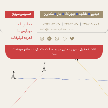
فیدیبو
طاقچه
دیجی‌کالا
جار
مگ‌ایران
دسترسی سریع
22861807-9
22843030
02122183030
تماس با ما
|
|
info@movafaghiat.com
درباره‌ی ما
تعرفه تبلیغات
© کلیه حقوق مادی و معنوی این وب‌سایت متعلق به
مجله‌ی موفقیت
است