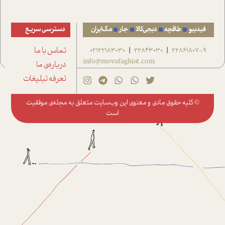
فیدیبو
طاقچه
دیجی‌کالا
جار
مگ‌ایران
دسترسی سریع
22861807-9
22843030
02122183030
تماس با ما
|
|
info@movafaghiat.com
درباره‌ی ما
تعرفه تبلیغات
© کلیه حقوق مادی و معنوی این وب‌سایت متعلق به
مجله‌ی موفقیت
است