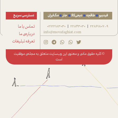
فیدیبو
طاقچه
دیجی‌کالا
جار
مگ‌ایران
دسترسی سریع
22861807-9
22843030
02122183030
تماس با ما
|
|
info@movafaghiat.com
درباره‌ی ما
تعرفه تبلیغات
© کلیه حقوق مادی و معنوی این وب‌سایت متعلق به
مجله‌ی موفقیت
است