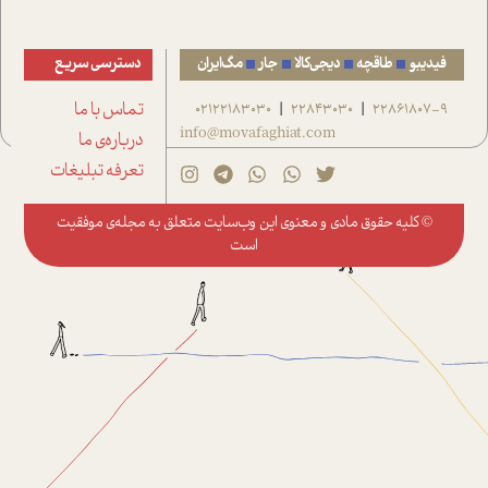
فیدیبو
طاقچه
دیجی‌کالا
جار
مگ‌ایران
دسترسی سریع
22861807-9
22843030
02122183030
تماس با ما
|
|
info@movafaghiat.com
درباره‌ی ما
تعرفه تبلیغات
© کلیه حقوق مادی و معنوی این وب‌سایت متعلق به
مجله‌ی موفقیت
است