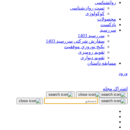
روانشناسی
تست روان‌شناسی
کوکولوژی
محصولات
پادکست
سررسید
سررسید 1403
سفارش شرکتی سررسید 1403
پکيج نوروزي موفقيت
تقویم رومیزی
تقویم دیواری
مسابقه داستان
ورود
اشتراک مجله