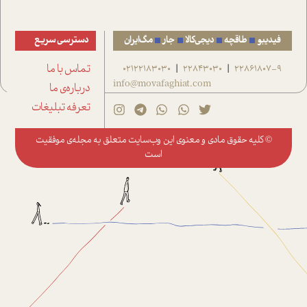
فیدیبو
طاقچه
دیجی‌کالا
جار
مگ‌ایران
دسترسی سریع
22861807-9
22843030
02122183030
تماس با ما
|
|
info@movafaghiat.com
درباره‌ی ما
تعرفه تبلیغات
© کلیه حقوق مادی و معنوی این وب‌سایت متعلق به
مجله‌ی موفقیت
است