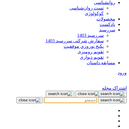
روانشناسی
تست روان‌شناسی
کوکولوژی
محصولات
پادکست
سررسید
سررسید 1403
سفارش شرکتی سررسید 1403
پکيج نوروزي موفقيت
تقویم رومیزی
تقویم دیواری
مسابقه داستان
ورود
اشتراک مجله