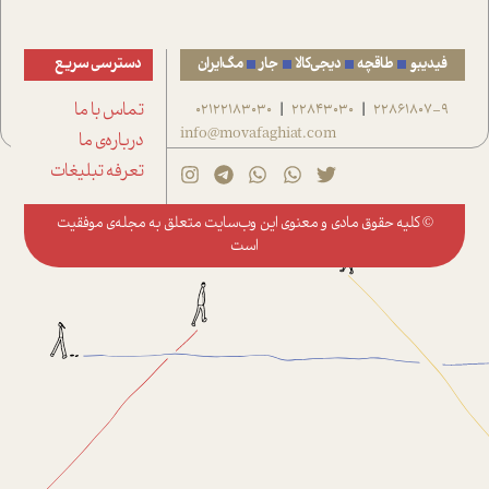
فیدیبو
طاقچه
دیجی‌کالا
جار
مگ‌ایران
دسترسی سریع
22861807-9
22843030
02122183030
تماس با ما
|
|
info@movafaghiat.com
درباره‌ی ما
تعرفه تبلیغات
© کلیه حقوق مادی و معنوی این وب‌سایت متعلق به
مجله‌ی موفقیت
است