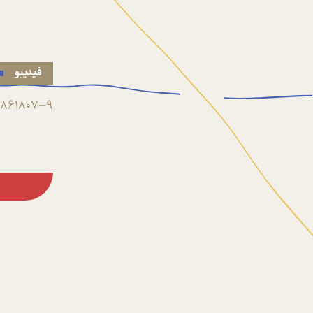
فیدیبو
861807-9