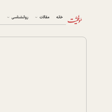
خانه
مقالات
روانشناسی
م
آخرین مقالات
تست روان‌شناسی
مهمان خانه
کوکولوژی
پرونده ویژه
زندگی
نوجوان
کار
پلاس