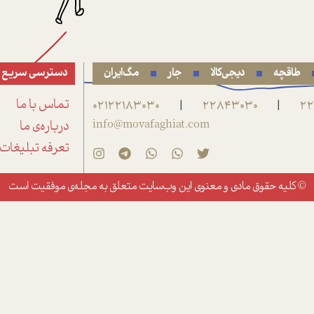
طاقچه
دیجی‌کالا
جار
مگ‌ایران
دسترسی سریع
22
22843030
02122183030
تماس با ما
|
|
info@movafaghiat.com
درباره‌ی ما
تعرفه تبلیغات
© کلیه حقوق مادی و معنوی این وب‌سایت متعلق به
مجله‌ی موفقیت
است