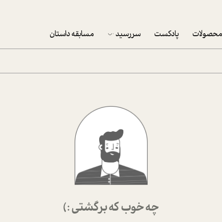
حصولات
پادکست
سررسید
مسابقه داستان
سررسید 1403
سفارش شرکتی سررسید 1403
پکيج نوروزي موفقيت
تقویم رومیزی
تقویم دیواری
چه خوب که برگشتی :)