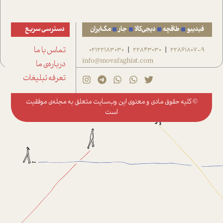
فیدیبو
طاقچه
دیجی‌کالا
جار
مگ‌ایران
دسترسی سریع
22861807-9
22843030
02122183030
تماس با ما
|
|
info@movafaghiat.com
درباره‌ی ما
تعرفه تبلیغات
© کلیه حقوق مادی و معنوی این وب‌سایت متعلق به
مجله‌ی موفقیت
است