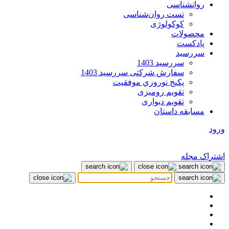
روانشناسی
تست روان‌شناسی
کوکولوژی
محصولات
پادکست
سررسید
سررسید 1403
سفارش شرکتی سررسید 1403
پکيج نوروزي موفقيت
تقویم رومیزی
تقویم دیواری
مسابقه داستان
ورود
اشتراک مجله