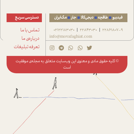
فیدیبو
طاقچه
دیجی‌کالا
جار
مگ‌ایران
دسترسی سریع
22861807-9
22843030
02122183030
تماس با ما
|
|
info@movafaghiat.com
درباره‌ی ما
تعرفه تبلیغات
© کلیه حقوق مادی و معنوی این وب‌سایت متعلق به
مجله‌ی موفقیت
است