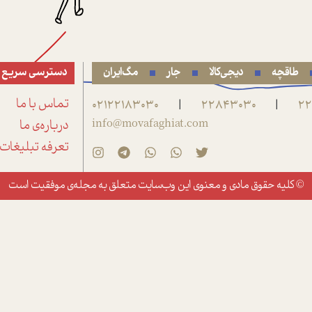
طاقچه
دیجی‌کالا
جار
مگ‌ایران
دسترسی سریع
22
22843030
02122183030
تماس با ما
|
|
info@movafaghiat.com
درباره‌ی ما
تعرفه تبلیغات
© کلیه حقوق مادی و معنوی این وب‌سایت متعلق به
مجله‌ی موفقیت
است