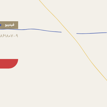
فیدیبو
861807-9