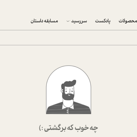
حصولات
پادکست
سررسید
مسابقه داستان
سررسید 1403
سفارش شرکتی سررسید 1403
پکيج نوروزي موفقيت
تقویم رومیزی
تقویم دیواری
چه خوب که برگشتی :)