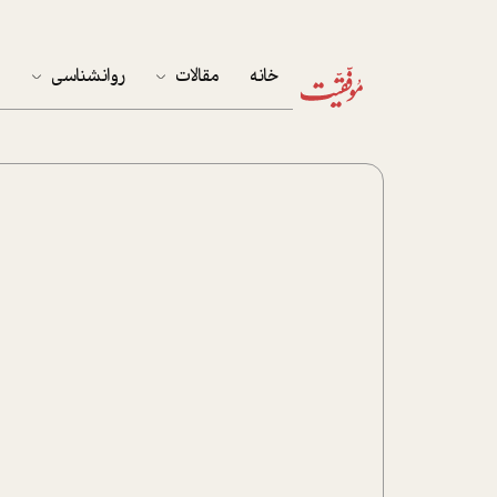
خانه
مقالات
روانشناسی
م
آخرین مقالات
تست روان‌شناسی
مهمان خانه
کوکولوژی
پرونده ویژه
زندگی
نوجوان
کار
پلاس