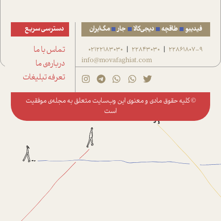
فیدیبو
طاقچه
دیجی‌کالا
جار
مگ‌ایران
دسترسی سریع
22861807-9
22843030
02122183030
تماس با ما
|
|
info@movafaghiat.com
درباره‌ی ما
تعرفه تبلیغات
© کلیه حقوق مادی و معنوی این وب‌سایت متعلق به
مجله‌ی موفقیت
است