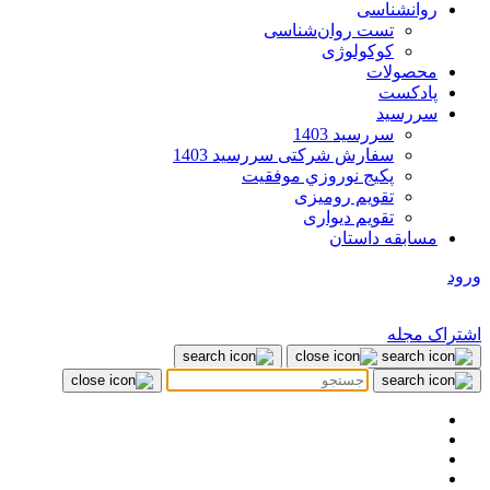
روانشناسی
تست روان‌شناسی
کوکولوژی
محصولات
پادکست
سررسید
سررسید 1403
سفارش شرکتی سررسید 1403
پکيج نوروزي موفقيت
تقویم رومیزی
تقویم دیواری
مسابقه داستان
ورود
اشتراک مجله