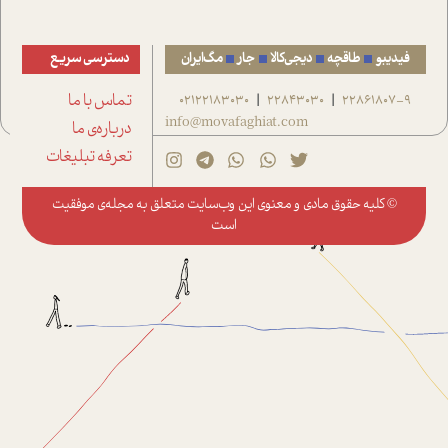
فیدیبو
طاقچه
دیجی‌کالا
جار
مگ‌ایران
دسترسی سریع
22861807-9
22843030
02122183030
تماس با ما
|
|
info@movafaghiat.com
درباره‌ی ما
تعرفه تبلیغات
© کلیه حقوق مادی و معنوی این وب‌سایت متعلق به
مجله‌ی موفقیت
است