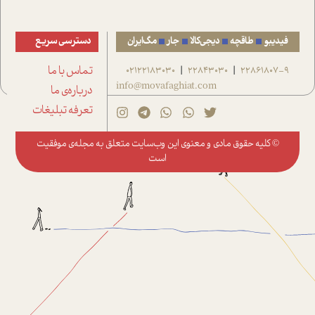
فیدیبو
طاقچه
دیجی‌کالا
جار
مگ‌ایران
دسترسی سریع
22861807-9
22843030
02122183030
تماس با ما
|
|
info@movafaghiat.com
درباره‌ی ما
تعرفه تبلیغات
© کلیه حقوق مادی و معنوی این وب‌سایت متعلق به
مجله‌ی موفقیت
است