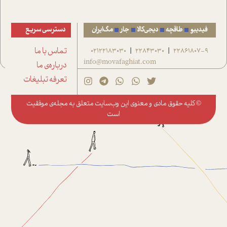
فیدیبو
طاقچه
دیجی‌کالا
جار
مگ‌ایران
دسترسی سریع
22861807-9
22843030
02122183030
تماس با ما
|
|
info@movafaghiat.com
درباره‌ی ما
تعرفه تبلیغات
© کلیه حقوق مادی و معنوی این وب‌سایت متعلق به
مجله‌ی موفقیت
است