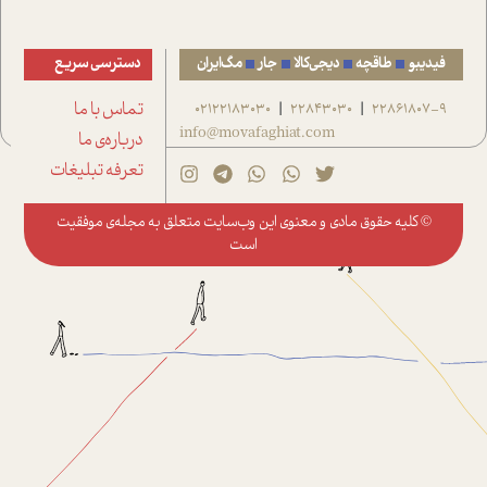
فیدیبو
طاقچه
دیجی‌کالا
جار
مگ‌ایران
دسترسی سریع
22861807-9
22843030
02122183030
تماس با ما
|
|
info@movafaghiat.com
درباره‌ی ما
تعرفه تبلیغات
© کلیه حقوق مادی و معنوی این وب‌سایت متعلق به
مجله‌ی موفقیت
است