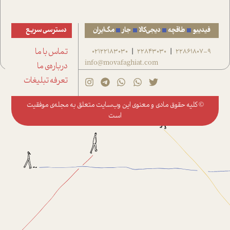
فیدیبو
طاقچه
دیجی‌کالا
جار
مگ‌ایران
دسترسی سریع
22861807-9
22843030
02122183030
تماس با ما
|
|
info@movafaghiat.com
درباره‌ی ما
تعرفه تبلیغات
© کلیه حقوق مادی و معنوی این وب‌سایت متعلق به
مجله‌ی موفقیت
است