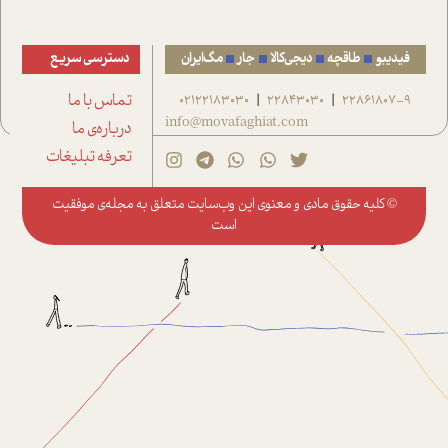
فیدیبو
طاقچه
دیجی‌کالا
جار
مگ‌ایران
دسترسی سریع
22861807-9
22843030
02122183030
تماس با ما
|
|
info@movafaghiat.com
درباره‌ی ما
تعرفه تبلیغات
© کلیه حقوق مادی و معنوی این وب‌سایت متعلق به
مجله‌ی موفقیت
است