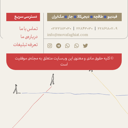
فیدیبو
طاقچه
دیجی‌کالا
جار
مگ‌ایران
دسترسی سریع
22861807-9
22843030
02122183030
تماس با ما
|
|
info@movafaghiat.com
درباره‌ی ما
تعرفه تبلیغات
© کلیه حقوق مادی و معنوی این وب‌سایت متعلق به
مجله‌ی موفقیت
است