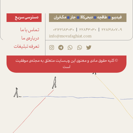
فیدیبو
طاقچه
دیجی‌کالا
جار
مگ‌ایران
دسترسی سریع
22861807-9
22843030
02122183030
تماس با ما
|
|
info@movafaghiat.com
درباره‌ی ما
تعرفه تبلیغات
© کلیه حقوق مادی و معنوی این وب‌سایت متعلق به
مجله‌ی موفقیت
است