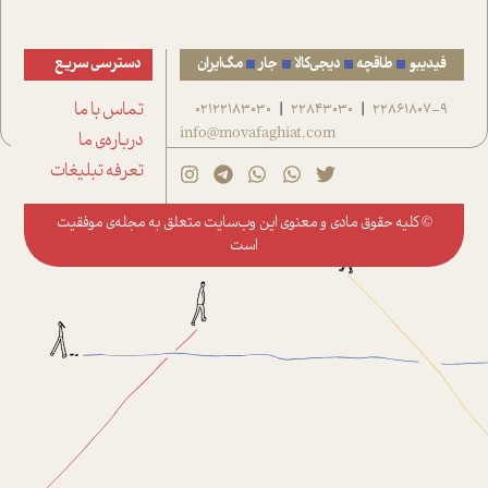
فیدیبو
طاقچه
دیجی‌کالا
جار
مگ‌ایران
دسترسی سریع
22861807-9
22843030
02122183030
تماس با ما
|
|
info@movafaghiat.com
درباره‌ی ما
تعرفه تبلیغات
© کلیه حقوق مادی و معنوی این وب‌سایت متعلق به
مجله‌ی موفقیت
است