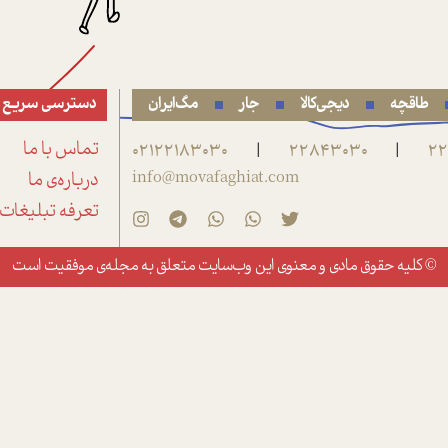
طاقچه
دیجی‌کالا
جار
مگ‌ایران
دسترسی سریع
22
22843030
02122183030
تماس با ما
|
|
info@movafaghiat.com
درباره‌ی ما
تعرفه تبلیغات
© کلیه حقوق مادی و معنوی این وب‌سایت متعلق به
مجله‌ی موفقیت
است