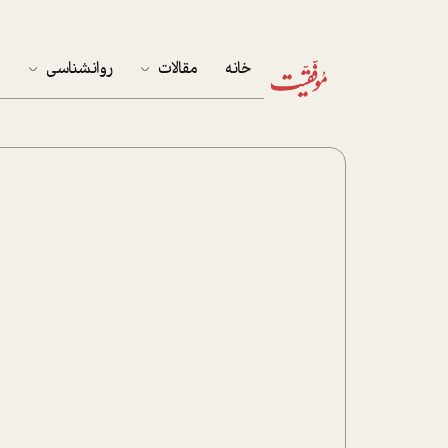
خانه
مقالات
روانشناسی
م
آخرین مقالات
تست روان‌شناسی
مهمان خانه
کوکولوژی
پرونده ویژه
زندگی
نوجوان
کار
پلاس