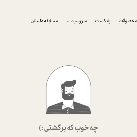
حصولات
پادکست
سررسید
مسابقه داستان
سررسید 1403
سفارش شرکتی سررسید 1403
پکيج نوروزي موفقيت
تقویم رومیزی
تقویم دیواری
چه خوب که برگشتی :)