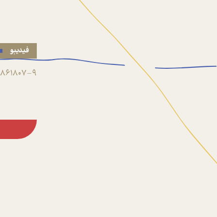
فیدیبو
861807-9