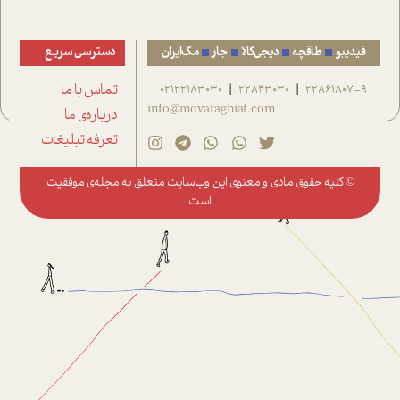
فیدیبو
طاقچه
دیجی‌کالا
جار
مگ‌ایران
دسترسی سریع
22861807-9
22843030
02122183030
تماس با ما
|
|
info@movafaghiat.com
درباره‌ی ما
تعرفه تبلیغات
© کلیه حقوق مادی و معنوی این وب‌سایت متعلق به
مجله‌ی موفقیت
است