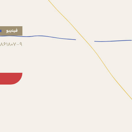
فیدیبو
861807-9