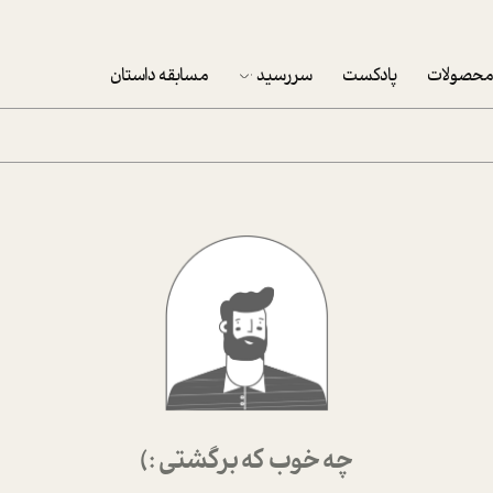
حصولات
پادکست
سررسید
مسابقه داستان
سررسید 1403
سفارش شرکتی سررسید 1403
پکيج نوروزي موفقيت
تقویم رومیزی
تقویم دیواری
چه خوب که برگشتی :)