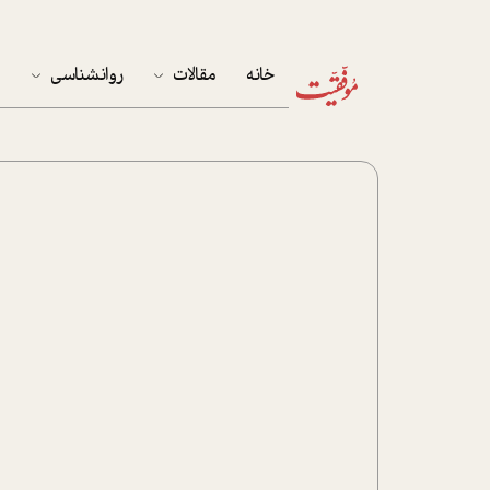
خانه
مقالات
روانشناسی
م
آخرین مقالات
تست روان‌شناسی
مهمان خانه
کوکولوژی
پرونده ویژه
زندگی
نوجوان
کار
پلاس