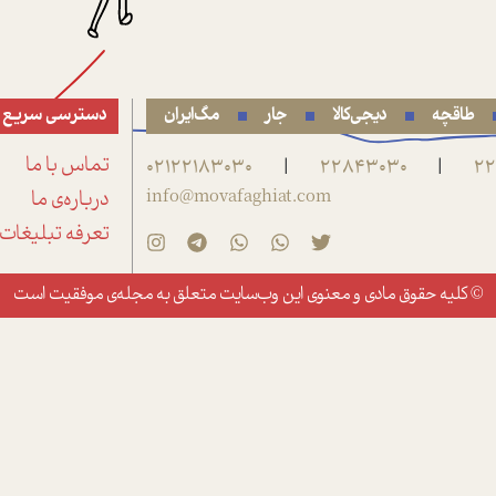
طاقچه
دیجی‌کالا
جار
مگ‌ایران
دسترسی سریع
22
22843030
02122183030
تماس با ما
|
|
info@movafaghiat.com
درباره‌ی ما
تعرفه تبلیغات
© کلیه حقوق مادی و معنوی این وب‌سایت متعلق به
مجله‌ی موفقیت
است