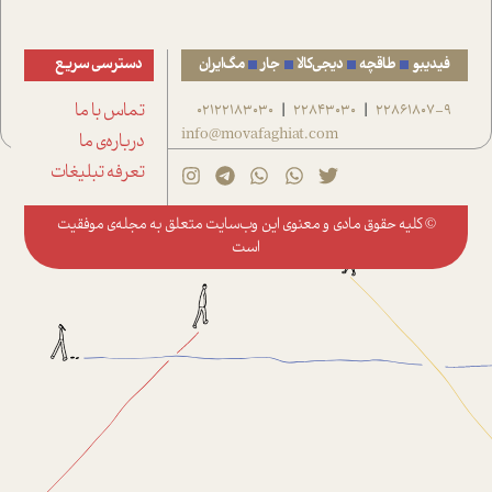
فیدیبو
طاقچه
دیجی‌کالا
جار
مگ‌ایران
دسترسی سریع
22861807-9
22843030
02122183030
تماس با ما
|
|
info@movafaghiat.com
درباره‌ی ما
تعرفه تبلیغات
© کلیه حقوق مادی و معنوی این وب‌سایت متعلق به
مجله‌ی موفقیت
است