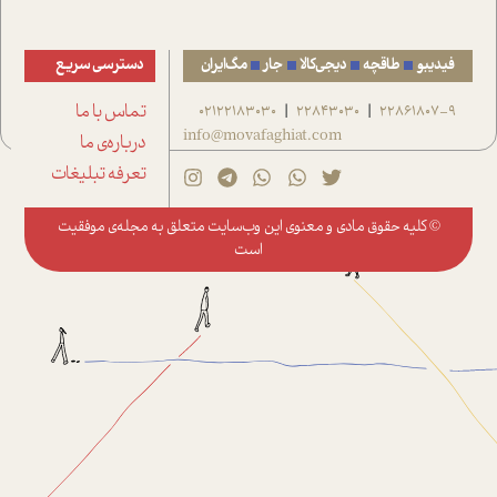
فیدیبو
طاقچه
دیجی‌کالا
جار
مگ‌ایران
دسترسی سریع
22861807-9
22843030
02122183030
تماس با ما
|
|
info@movafaghiat.com
درباره‌ی ما
تعرفه تبلیغات
© کلیه حقوق مادی و معنوی این وب‌سایت متعلق به
مجله‌ی موفقیت
است