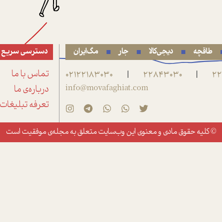
طاقچه
دیجی‌کالا
جار
مگ‌ایران
دسترسی سریع
22
22843030
02122183030
تماس با ما
|
|
info@movafaghiat.com
درباره‌ی ما
تعرفه تبلیغات
© کلیه حقوق مادی و معنوی این وب‌سایت متعلق به
مجله‌ی موفقیت
است