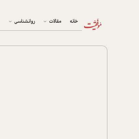
خانه
مقالات
روانشناسی
م
آخرین مقالات
تست روان‌شناسی
مهمان خانه
کوکولوژی
پرونده ویژه
زندگی
نوجوان
کار
پلاس