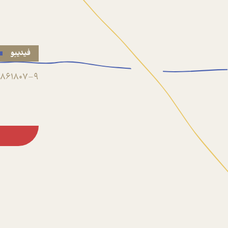
فیدیبو
861807-9