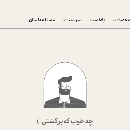
حصولات
پادکست
سررسید
مسابقه داستان
سررسید 1403
سفارش شرکتی سررسید 1403
پکيج نوروزي موفقيت
تقویم رومیزی
تقویم دیواری
چه خوب که برگشتی :)