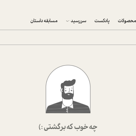
حصولات
پادکست
سررسید
مسابقه داستان
سررسید 1403
سفارش شرکتی سررسید 1403
پکيج نوروزي موفقيت
تقویم رومیزی
تقویم دیواری
چه خوب که برگشتی :)