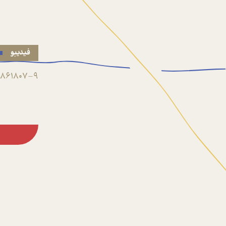
فیدیبو
861807-9