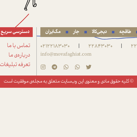
طاقچه
دیجی‌کالا
جار
مگ‌ایران
دسترسی سریع
22
22843030
02122183030
تماس با ما
|
|
info@movafaghiat.com
درباره‌ی ما
تعرفه تبلیغات
© کلیه حقوق مادی و معنوی این وب‌سایت متعلق به
مجله‌ی موفقیت
است