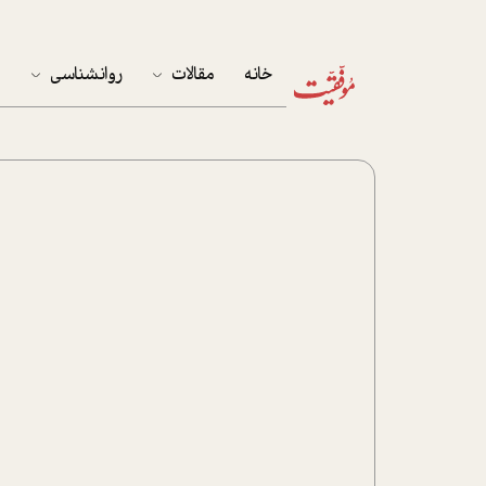
خانه
مقالات
روانشناسی
م
آخرین مقالات
تست روان‌شناسی
مهمان خانه
کوکولوژی
پرونده ویژه
زندگی
نوجوان
کار
پلاس