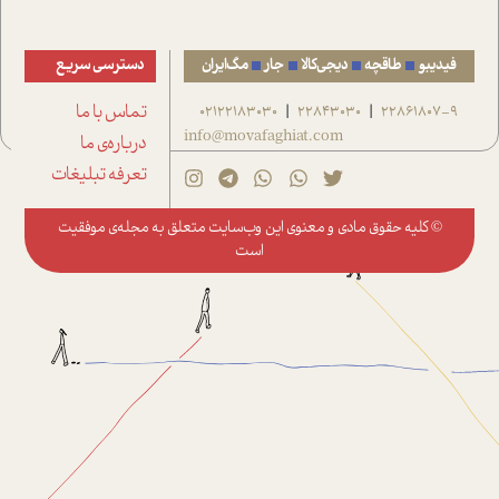
فیدیبو
طاقچه
دیجی‌کالا
جار
مگ‌ایران
دسترسی سریع
22861807-9
22843030
02122183030
تماس با ما
|
|
info@movafaghiat.com
درباره‌ی ما
تعرفه تبلیغات
© کلیه حقوق مادی و معنوی این وب‌سایت متعلق به
مجله‌ی موفقیت
است