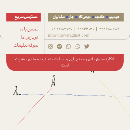
فیدیبو
طاقچه
دیجی‌کالا
جار
مگ‌ایران
دسترسی سریع
22861807-9
22843030
02122183030
تماس با ما
|
|
info@movafaghiat.com
درباره‌ی ما
تعرفه تبلیغات
© کلیه حقوق مادی و معنوی این وب‌سایت متعلق به
مجله‌ی موفقیت
است