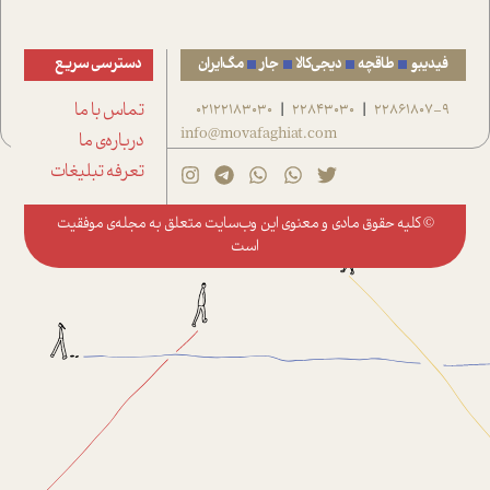
فیدیبو
طاقچه
دیجی‌کالا
جار
مگ‌ایران
دسترسی سریع
22861807-9
22843030
02122183030
تماس با ما
|
|
info@movafaghiat.com
درباره‌ی ما
تعرفه تبلیغات
© کلیه حقوق مادی و معنوی این وب‌سایت متعلق به
مجله‌ی موفقیت
است