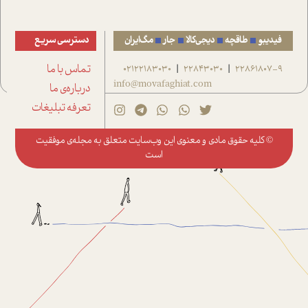
فیدیبو
طاقچه
دیجی‌کالا
جار
مگ‌ایران
دسترسی سریع
22861807-9
22843030
02122183030
تماس با ما
|
|
info@movafaghiat.com
درباره‌ی ما
تعرفه تبلیغات
© کلیه حقوق مادی و معنوی این وب‌سایت متعلق به
مجله‌ی موفقیت
است