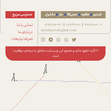
فیدیبو
طاقچه
دیجی‌کالا
جار
مگ‌ایران
دسترسی سریع
22861807-9
22843030
02122183030
تماس با ما
|
|
info@movafaghiat.com
درباره‌ی ما
تعرفه تبلیغات
© کلیه حقوق مادی و معنوی این وب‌سایت متعلق به
مجله‌ی موفقیت
است