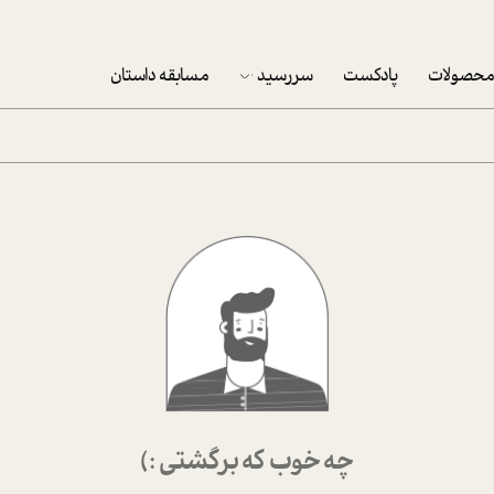
حصولات
پادکست
سررسید
مسابقه داستان
سررسید 1403
سفارش شرکتی سررسید 1403
پکيج نوروزي موفقيت
تقویم رومیزی
تقویم دیواری
چه خوب که برگشتی :)