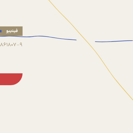
فیدیبو
861807-9