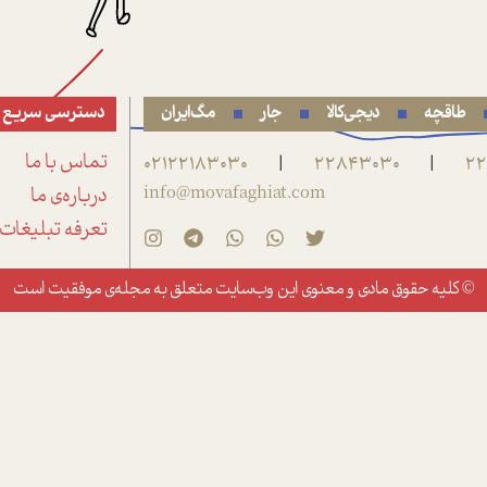
طاقچه
دیجی‌کالا
جار
مگ‌ایران
دسترسی سریع
22
22843030
02122183030
تماس با ما
|
|
info@movafaghiat.com
درباره‌ی ما
تعرفه تبلیغات
© کلیه حقوق مادی و معنوی این وب‌سایت متعلق به
مجله‌ی موفقیت
است