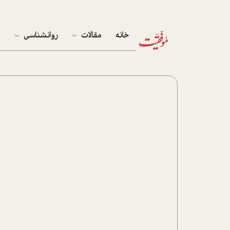
خانه
مقالات
روانشناسی
م
آخرین مقالات
تست روان‌شناسی
مهمان خانه
کوکولوژی
پرونده ویژه
زندگی
نوجوان
کار
پلاس